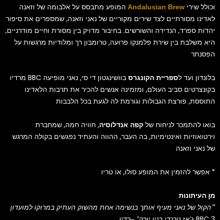
וכולל שירי
המופע מתבסס על אלבומה של וזאנה
Andalusian Brew
לאדינו מסורתיים לצד שירים מקוריים של נאני וזאנה, שמספרים את סיפור
יהדות ספרד, הנדידה והשורשים. בחיבור מדויק בין מסורת וחיים מודרניים,
היא משלבת בין שירת פלמנקו פרועה, טרומבון רך ומלודיות מרגשות על
הפסנתר
מרדיו BBC בלונדון ועד ל
בוושינגטון די סי, נאני מופיעה
ספריית הקונגרס
בקונצרטים סביב העולם, ומזמינה אנשים להכיר את תרבות הלאדינו
התוססת, פורצת הגבולות וגורמת לה לגעת בכל הלבבות
בואו להתמכר לניחוח של
, חוויה חמה, שמחברת
קפה אנדלוסיה
וירטואוזיות ואינטימיות, בה העבר, ההווה והעתיד נפגשים בקולה המרגש
של נאני וזאנה
אפשר להזמין את המופע סולו, או טריו *
מן העיתונות
״הקול של נאני מעיף אותך בנשימה אחת מהשוק העתיק במרוקו למועדון
רדיו BBC 3
ג’אז טרנדי בניו יורק” –