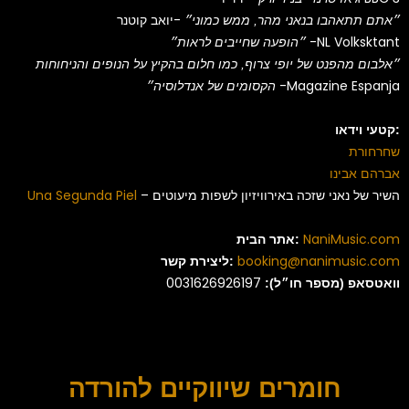
-יואב קוטנר
״אתם תתאהבו בנאני מהר, ממש כמוני״
-NL Volksktant
״הופעה שחייבים לראות״
״אלבום מהפנט של יופי צרוף, כמו חלום בהקיץ על הנופים והניחוחות
-Magazine Espanja
הקסומים של אנדלוסיה״
קטעי וידאו:
שחרחורת
אברהם אבינו
– השיר של נאני שזכה באירוויזיון לשפות מיעוטים
Una Segunda Piel
NaniMusic.com
אתר הבית:
booking@nanimusic.com
ליצירת קשר:
0031626926197
וואטסאפ (מספר חו״ל):
חומרים שיווקיים להורדה