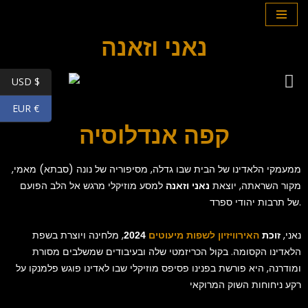
Skip
נאני וזאנה
to
content
USD $
EUR €
קפה אנדלוסיה
ממעמקי הלאדינו של הבית שבו גדלה, מסיפוריה של נונה (סבתא) מאמי,
מקור השראתה, יוצאת
למסע מוזיקלי מרגש אל הלב הפועם
נאני וזאנה
של תרבות יהודי ספרד.
נאני,
, מלחינה ויוצרת בשפת
זוכת
האירוויזיון לשפות מיעוטים
2024
הלאדינו הקסומה. בקול הכריזמטי שלה ובעיבודים שמשלבים מסורת
ומודרנה, היא פורשת בפנינו פסיפס מוזיקלי שבו לאדינו פוגש פלמנקו על
רקע ניחוחות השוק המרוקאי