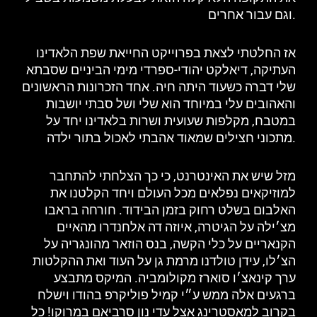
וגם עבור אחרים.
אז החלטתי לצאת בפרוייקט החייאת שפת הלאדינו
העתיקה, דיאלקט יהודי-ספרדי מימי הביניים שסבתא
שלי דברה כשעוד היתה חיה. אחד הזכרונות הראשונים
והאהובים עלי במיוחד הוא שלי ושל סבתי יושבות
במטבח, מקלפות שעועית ושרות בלאדינו יחד על
מתכוני חצילים שמאוד אהבתי לאכול בתור ילדה.
מזל שיש את האינטרנט, כי כך הצלחתי להתחבר
למוזיקאים נפלאים מכל העולם ויחד הקלטנו את
האלבום בשלט רחוק בזמן הבידוד. חורחה בראבו
מצ׳ילה על הגיטרה, איוזה דה אלחנדרו מהאיים
הקנאריים על כלי הקשה, בנס הוזאר מהונגריה על
הצ׳לו, עידן טולדנו מרמת גן על העוד ואת ההקלטות
ערך קינאצ׳ו סוארז מקולומביה.
המיקס מתבצע
ברגעים אלה ממש ע״י קמיל פוליקרפ בהודו וישלח
בקרוב למאסטרינג אצל עדי נון סרביאם במרוקו!
כל